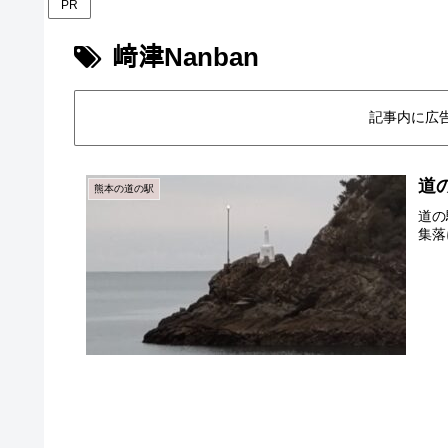
PR
﨑津Nanban
記事内に広
道
熊本の道の駅
道の
集落