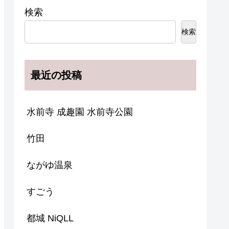
検索
検索
最近の投稿
水前寺 成趣園 水前寺公園
竹田
ながゆ温泉
すごう
都城 NiQLL