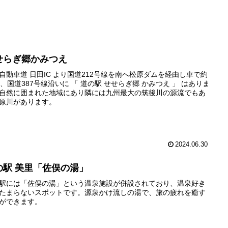
せらぎ郷かみつえ
自動車道 日田IC より国道212号線を南へ松原ダムを経由し車で約
分、国道387号線沿いに 「 道の駅 せせらぎ郷 かみつえ 」 はありま
自然に囲まれた地域にあり隣には九州最大の筑後川の源流でもあ
原川があります。
2024.06.30
の駅 美里「佐俣の湯」
駅には「佐俣の湯」という温泉施設が併設されており、温泉好き
たまらないスポットです。源泉かけ流しの湯で、旅の疲れを癒す
ができます。