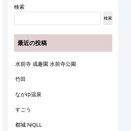
検索
検索
最近の投稿
水前寺 成趣園 水前寺公園
竹田
ながゆ温泉
すごう
都城 NiQLL