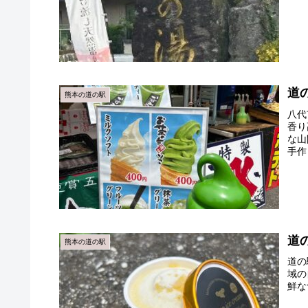
道
熊本の道の駅
八代
香り
な山
手作
道
熊本の道の駅
道の
域の
鮮な