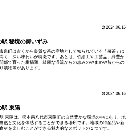
2024.06.16
の駅 秘境の郷いずみ
市泉町は古くから良質な茶の産地として知られている「泉茶」は
高く、深い味わいが特徴です。あとは、竹細工や工芸品、緑豊か
間部で育った柑橘類、綺麗な渓流からの恵みのやまめや昔からの
り漬物等があります。
2024.06.16
の駅 東陽
駅 東陽は、熊本県八代市東陽町の自然豊かな環境の中にあり、地
自然と文化を体感することができる場所です。地域の特産品や新
食材を楽しむことができる魅力的なスポットの１つです。