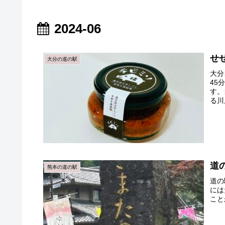
2024-06
せ
大分の道の駅
大分
45
す。
る川
道
熊本の道の駅
道の
には
こと