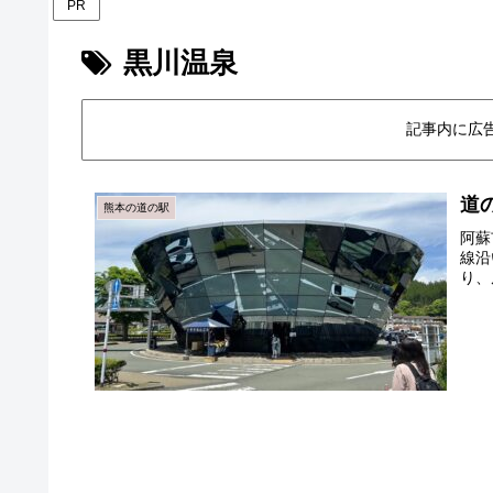
PR
黒川温泉
記事内に広
道
熊本の道の駅
阿蘇
線沿いに 道の駅小国 はあります
り、