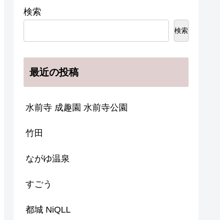
検索
検索
最近の投稿
水前寺 成趣園 水前寺公園
竹田
ながゆ温泉
すごう
都城 NiQLL