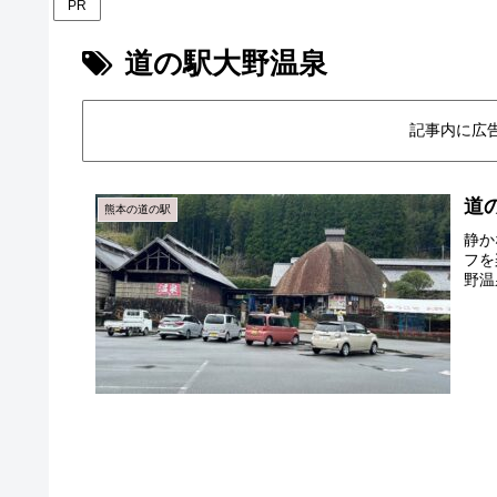
PR
道の駅大野温泉
記事内に広
道
熊本の道の駅
静か
フを
野温