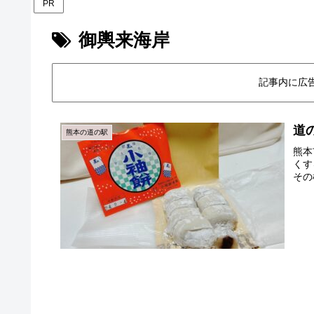
PR
御輿来海岸
記事内に広
道
熊本の道の駅
熊本
くす
その