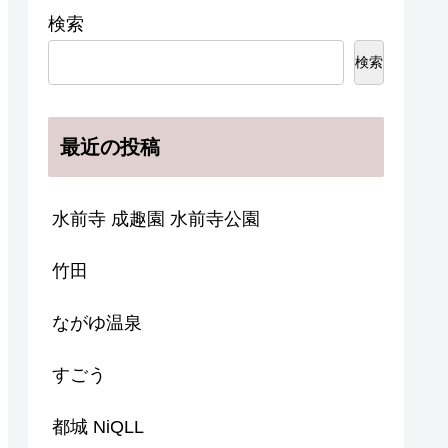
検索
検索
最近の投稿
水前寺 成趣園 水前寺公園
竹田
ながゆ温泉
すごう
都城 NiQLL