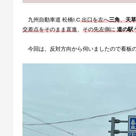
九州自動車道 松橋I.C
出口を左へ
三角
、
天
交差点をそのまま直進
、
その先左側に
道の駅
今回は、反対方向から伺いましたので看板の