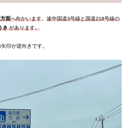
草方面
へ向かいます
。
途中国道3号線と国道218号線の
うき
があります。
矢印が逆向きです。