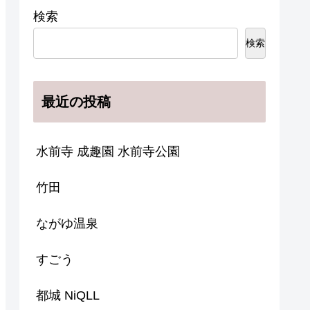
検索
検索
最近の投稿
水前寺 成趣園 水前寺公園
竹田
ながゆ温泉
すごう
都城 NiQLL